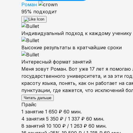
Роман
Репетиторы
95% подходит
Как это работает
Индивидуальный подход к каждому ученику
Высокие результаты в кратчайшие сроки
Цены
Интересный формат занятий
Меня зовут Роман. Вот уже 17 лет я помогаю
FAQ
государственного университета, и за эти год
красоту языка, понять, как он работает на с
Пробное занятие
пунктуации, где кажется, что исключений бо
-100%
Читать дальше
Прайс
1 занятие
1 650 ₽
60 мин.
4 занятия
5 350 ₽ / 1 337 ₽
60 мин.
8 занятий
10 100 ₽ / 1 263 ₽
60 мин.