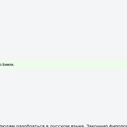
 Бимли.
 людям разобраться в русском языке. Закончил филол