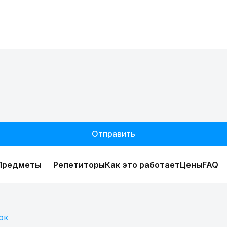
Отправить
Предметы
Репетиторы
Как это работает
Цены
FAQ
ок