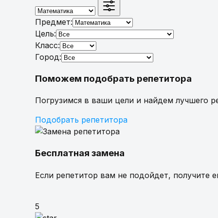
Репетиторы
Предмет:
Цель:
Как это работает
Класс:
Город:
Поможем подобрать репетитора
Цены
Погрузимся в ваши цели и найдем лучшего р
FAQ
Подобрать репетитора
Пробное занятие
-100%
Бесплатная замена
Если репетитор вам не подойдет, получите 
5