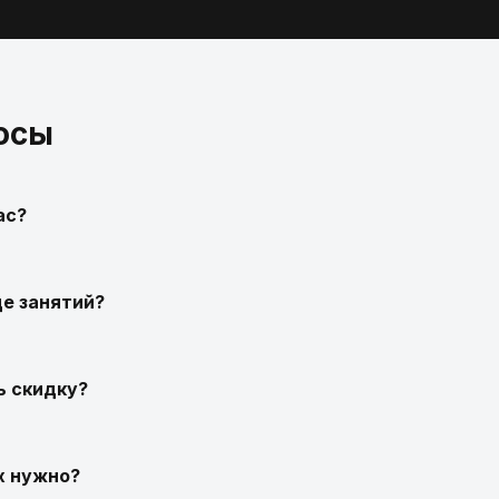
осы
ас?
де занятий?
ь скидку?
их нужно?